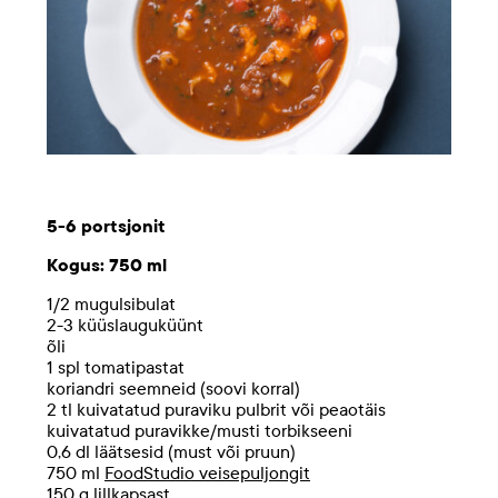
5-6 portsjonit
Kogus: 750 ml
1/2 mugulsibulat
2-3 küüslauguküünt
õli
1 spl tomatipastat
koriandri seemneid (soovi korral)
2 tl kuivatatud puraviku pulbrit või peaotäis
kuivatatud puravikke/musti torbikseeni
0,6 dl läätsesid (must või pruun)
750 ml
FoodStudio veisepuljongit
150 g lillkapsast