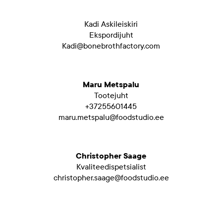
Kadi Askileiskiri
Ekspordijuht
Kadi@bonebrothfactory.com
Maru Metspalu
Tootejuht
+37255601445
maru.metspalu@foodstudio.ee
Christopher Saage
Kvaliteedispetsialist
christopher.saage@foodstudio.ee