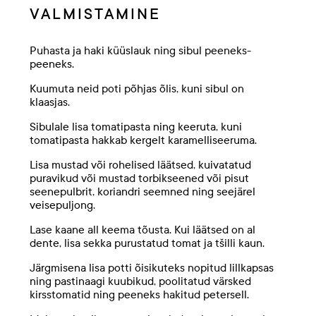
VALMISTAMINE
Puhasta ja haki küüslauk ning sibul peeneks-
peeneks.
Kuumuta neid poti põhjas õlis, kuni sibul on
klaasjas.
Sibulale lisa tomatipasta ning keeruta, kuni
tomatipasta hakkab kergelt karamelliseeruma.
Lisa mustad või rohelised läätsed, kuivatatud
puravikud või mustad torbikseened või pisut
seenepulbrit, koriandri seemned ning seejärel
veisepuljong.
Lase kaane all keema tõusta. Kui läätsed on al
dente, lisa sekka purustatud tomat ja tšilli kaun.
Järgmisena lisa potti õisikuteks nopitud lillkapsas
ning pastinaagi kuubikud, poolitatud värsked
kirsstomatid ning peeneks hakitud petersell.