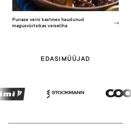
Punase veini kastmes haudunud
S
magusvürtsikas veiseliha
r
EDASIMÜÜJAD