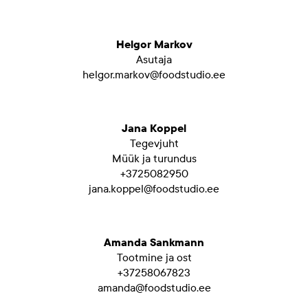
Helgor Markov
Asutaja
helgor.markov@foodstudio.ee
Jana Koppel
Tegevjuht
Müük ja turundus
+3725082950
jana.koppel@foodstudio.ee
Amanda Sankmann
Tootmine ja ost
+37258067823
amanda@foodstudio.ee