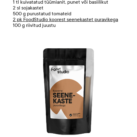
1 tl kuivatatud tüümianit, punet või basiilikut
2 sl sojakastet
500 g purustatud tomateid
2 pk FoodStudio koorest seenekastet puravikega
100 g riivitud juustu