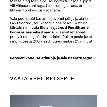
Maitse ning tee vajadusel korrektuur soola, pipra
või vähese suhkruga. Lase segul jahtuda, et oleks
lihtsam torukesi lusikaga täita.
Vala pool pakki kastet ahjuvormi põhja ja aja laiali.
Lao täidetud „torukesed“ sinna peale, üksteise
kõrvale ning
vala üle allesjäänud FoodStudio
koorese seenekastmega
, kus maitset annab
puravik ning aja ühtlaselt laiali. Puista peale juustu
ning küpseta 200 kraadi juures umbes 25 minutit.
Serveeri kohe, salatikuhja ja laia naeratusega!
VAATA VEEL RETSEPTE: