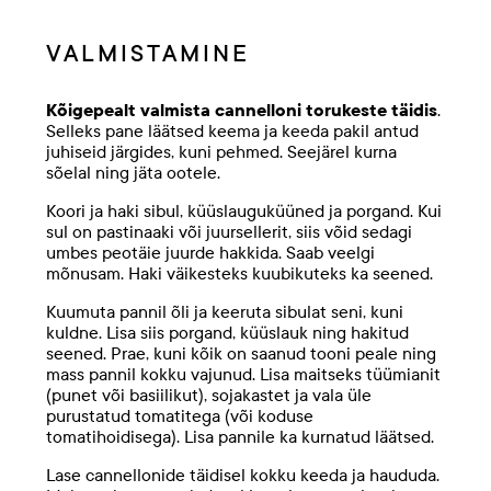
VALMISTAMINE
Kõigepealt valmista cannelloni torukeste täidis
.
Selleks pane läätsed keema ja keeda pakil antud
juhiseid järgides, kuni pehmed. Seejärel kurna
sõelal ning jäta ootele.
Koori ja haki sibul, küüslauguküüned ja porgand. Kui
sul on pastinaaki või juursellerit, siis võid sedagi
umbes peotäie juurde hakkida. Saab veelgi
mõnusam. Haki väikesteks kuubikuteks ka seened.
Kuumuta pannil õli ja keeruta sibulat seni, kuni
kuldne. Lisa siis porgand, küüslauk ning hakitud
seened. Prae, kuni kõik on saanud tooni peale ning
mass pannil kokku vajunud. Lisa maitseks tüümianit
(punet või basiilikut), sojakastet ja vala üle
purustatud tomatitega (või koduse
tomatihoidisega). Lisa pannile ka kurnatud läätsed.
Lase cannellonide täidisel kokku keeda ja haududa.