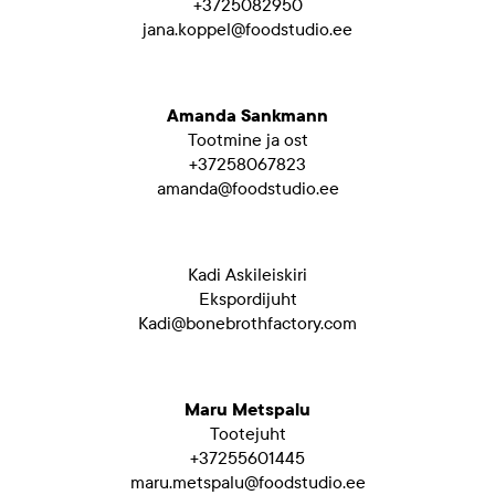
+3725082950
jana.koppel@foodstudio.ee
Amanda Sankmann
Tootmine ja ost
+37258067823
amanda@foodstudio.ee
Kadi Askileiskiri
Ekspordijuht
Kadi@bonebrothfactory.com
Maru Metspalu
Tootejuht
+37255601445
maru.metspalu@foodstudio.ee