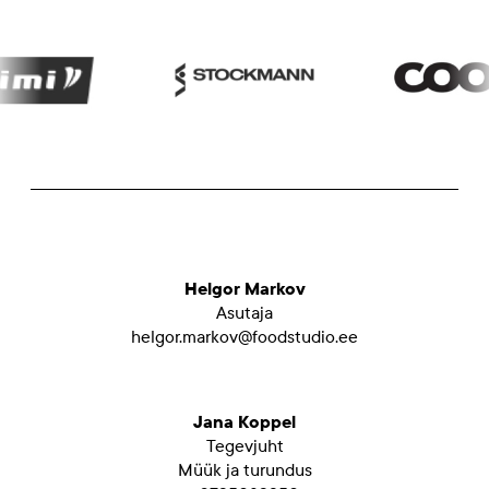
Helgor Markov
Asutaja
helgor.markov@foodstudio.ee
Jana Koppel
Tegevjuht
Müük ja turundus