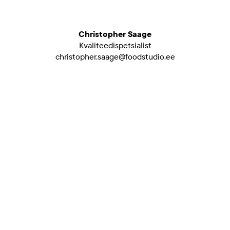
Christopher Saage
Kvaliteedispetsialist
christopher.saage@foodstudio.ee