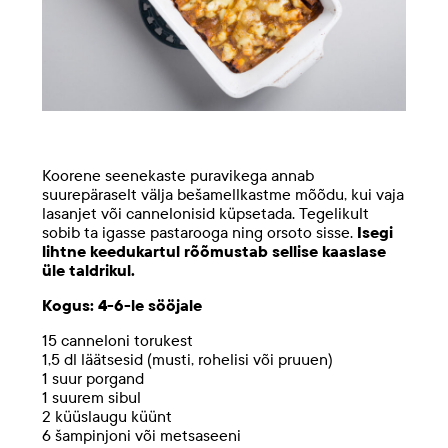
Koorene seenekaste puravikega annab
suurepäraselt välja bešamellkastme mõõdu, kui vaja
lasanjet või cannelonisid küpsetada. Tegelikult
sobib ta igasse pastarooga ning orsoto sisse.
Isegi
lihtne keedukartul rõõmustab sellise kaaslase
üle taldrikul.
Kogus: 4-6-le sööjale
15 canneloni torukest
1,5 dl läätsesid (musti, rohelisi või pruuen)
1 suur porgand
1 suurem sibul
2 küüslaugu küünt
6 šampinjoni või metsaseeni